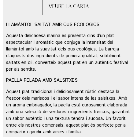
VEURE LA CARTA
LLAMÀNTOL SALTAT AMB OUS ECOLÒGICS
Aquesta delicadesa marina es presenta dins d’un plat
espectacular i aromàtic que conjuga la intensitat del
llamàntol amb la suavitat dels ous ecològics. La barreja
d’aquests dos ingredients de primera qualitat, subtilment
saltats en oli, converteix aquest plat en un autèntic festival
per als sentits.
PAELLA PELADA AMB SALSITXES
Aquest plat tradicional i deliciosament rústic destaca la
frescor dels mariscos i el sabor intens de les salsitxes. Amb
un aroma embriagador, la paella està curosament elaborada
amb una selecció de verdures i ingredients frescos, garantint
un sabor autèntic i una textura tendra i sucosa. Un favorit
entre els nostres comensals, aquest plat és perfecte per a
compartir i gaudir amb amics i família.