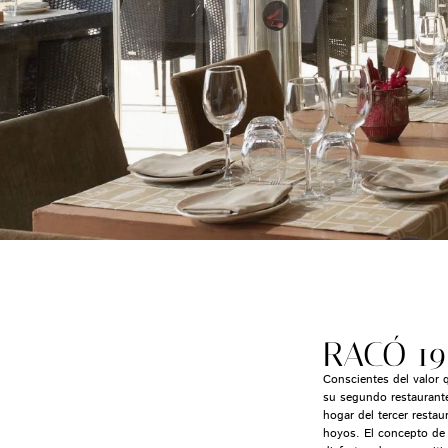
RACÓ 19
Conscientes del valor 
su segundo restaurante
hogar del tercer restau
hoyos. El concepto de 