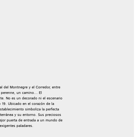
al del Montnegre y el Corredor, entre
a perenne, un camino… El
te. No es un decorado ni el escenario
ó 19. Ubicado en el corazón de la
tablecimiento simboliza la perfecta
iterránea y su entorno. Sus preciosos
mejor puerta de entrada a un mundo de
exigentes paladares.