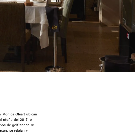
 y Mònica Oleart ubican
l otoño del 2017, el
pos de golf tienen 18
san, se relajan y