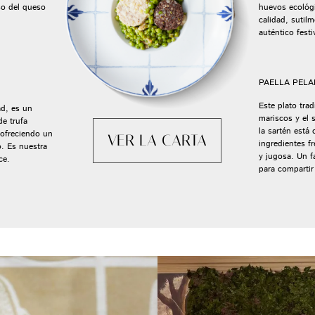
so del queso
huevos ecológi
calidad, sutilm
auténtico festi
PAELLA PELA
Este plato trad
ad, es un
mariscos y el 
de trufa
la sartén está
 ofreciendo un
VER LA CARTA
ingredientes f
o. Es nuestra
y jugosa. Un f
ce.
para compartir