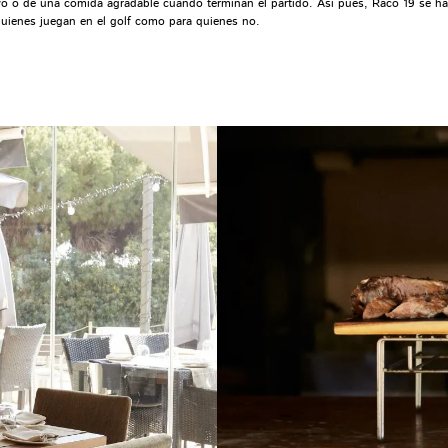
ivo o de una comida agradable cuando terminan el partido. Así pues, Racó 19 se h
 quienes juegan en el golf como para quienes no.